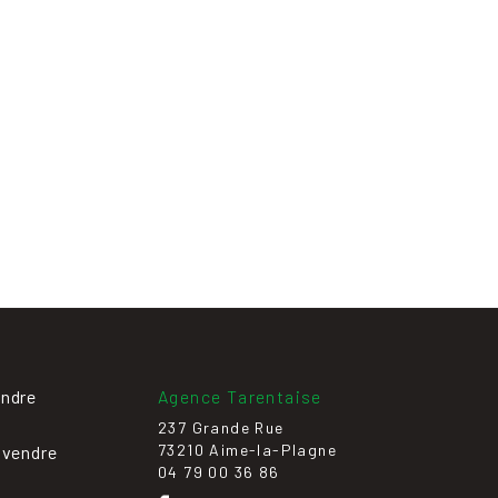
endre
Agence Tarentaise
237 Grande Rue
73210 Aime-la-Plagne
 vendre
04 79 00 36 86