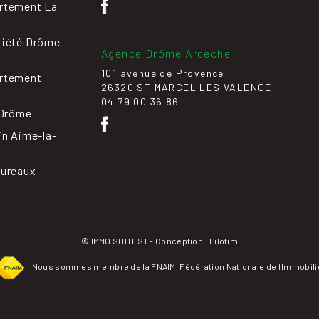
rtement La
riété Drôme-
Agence Drôme Ardèche
101 avenue de Provence
rtement
26320 ST MARCEL LES VALENCE
04 79 00 36 86
 Drôme
in Aime-la-
bureaux
© IMMO SUD EST - Conception :
Pilotim
Nous sommes membre de la FNAIM, Fédération Nationale de l'Immobili