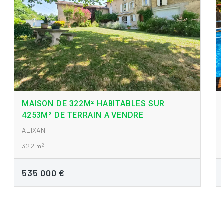
MAISON DE 322M² HABITABLES SUR
4253M² DE TERRAIN A VENDRE
ALIXAN
2
322 m
535 000 €