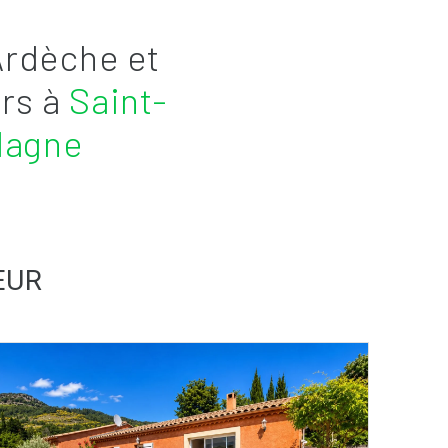
Ardèche et
ers à
Saint-
lagne
EUR