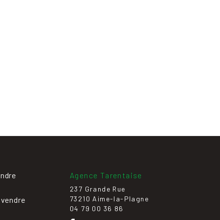
endre
Agence Tarentaise
237 Grande Rue
73210 Aime-la-Plagne
 vendre
04 79 00 36 86