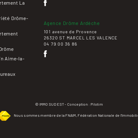
rtement La
riété Drôme-
Agence Drôme Ardèche
101 avenue de Provence
rtement
26320 ST MARCEL LES VALENCE
04 79 00 36 86
 Drôme
in Aime-la-
bureaux
© IMMO SUD EST - Conception :
Pilotim
Nous sommes membre de la FNAIM, Fédération Nationale de l'Immobili