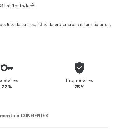
2
183 habitants/km
.
se, 6 % de cadres, 33 % de professions intermédiaires,
ocataires
Propriétaires
22 %
75 %
ements à CONGENIES