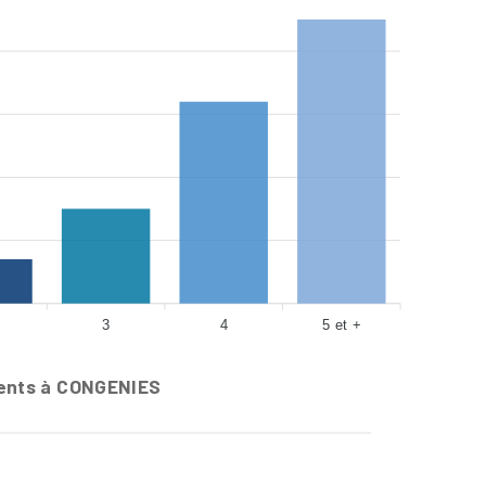
3
4
5 et +
ents à CONGENIES