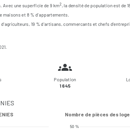
2
. Avec une superficie de 9 km
, la densité de population est de 
 de maisons et 8 % d'appartements.
'agriculteurs, 19 % d'artisans, commercants et chefs d'entrepri
021.
s
Population
L
1 645
ENIES
GENIES
Nombre de pièces des log
50 %