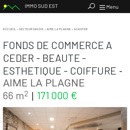
IMMO SUD EST
Menu
ACCUEIL
>
SECTEUR SAVOIE
>
AIME LA PLAGNE
>
ACHETER
FONDS DE COMMERCE A
CEDER - BEAUTE -
ESTHETIQUE - COIFFURE
-
AIME LA PLAGNE
2
66 m
171 000 €
|