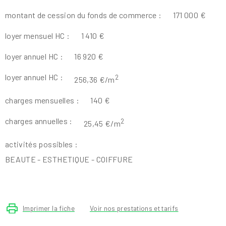
montant de cession du fonds de commerce :
171 000 €
loyer mensuel HC :
1 410 €
loyer annuel HC :
16 920 €
loyer annuel HC :
2
256,36 €/m
charges mensuelles :
140 €
charges annuelles :
2
25,45 €/m
activités possibles :
BEAUTE - ESTHETIQUE - COIFFURE
Imprimer la fiche
Voir nos prestations et tarifs