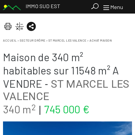
IMMO SUD EST
Menu
ACCUEIL
>
SECTEUR DRÔME
>
ST MARCEL LES VALENCE
>
ACHAT MAISON
Maison de 340 m²
habitables sur 11548 m² A
VENDRE
-
ST MARCEL LES
VALENCE
2
340 m
745 000 €
|