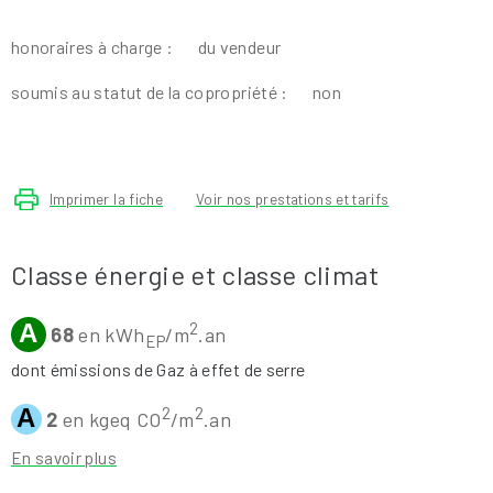
honoraires à charge :
du vendeur
soumis au statut de la copropriété :
non
Imprimer la fiche
Voir nos prestations et tarifs
Classe énergie et classe climat
A
2
68
en kWh
/m
.an
EP
dont émissions de Gaz à effet de serre
A
2
2
2
en kgeq CO
/m
.an
En savoir plus