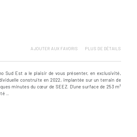
AJOUTER AUX FAVORIS
PLUS DE DÉTAILS
 Sud Est a le plaisir de vous présenter, en exclusivité,
ividuelle construite en 2022, implantée sur un terrain de
lques minutes du cœur de SEEZ. D'une surface de 253 m²
é ...