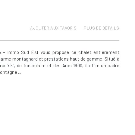
AJOUTER AUX FAVORIS
PLUS DE DÉTAILS
e – Immo Sud Est vous propose ce chalet entièrement
charme montagnard et prestations haut de gamme. Situé à
diski, du funiculaire et des Arcs 1600, il offre un cadre
ontagne ...