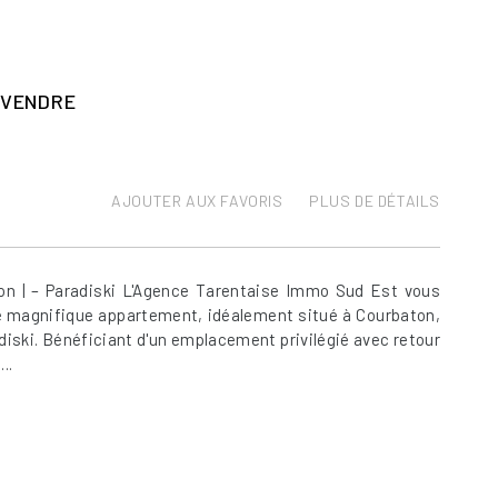
 VENDRE
AJOUTER AUX FAVORIS
PLUS DE DÉTAILS
on | – Paradiski L'Agence Tarentaise Immo Sud Est vous
e magnifique appartement, idéalement situé à Courbaton,
iski. Bénéficiant d'un emplacement privilégié avec retour
..