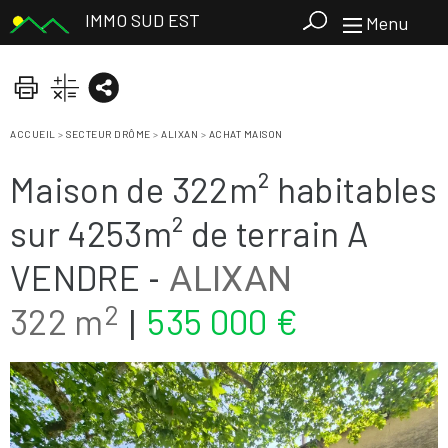
IMMO SUD EST
Menu
ACCUEIL
>
SECTEUR DRÔME
>
ALIXAN
>
ACHAT MAISON
Maison de 322m² habitables
sur 4253m² de terrain A
VENDRE
-
ALIXAN
2
322 m
535 000 €
|