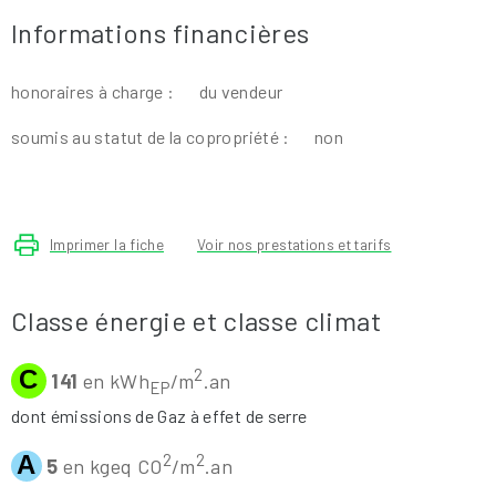
Informations financières
honoraires à charge :
du vendeur
soumis au statut de la copropriété :
non
Imprimer la fiche
Voir nos prestations et tarifs
Classe énergie et classe climat
C
2
141
en kWh
/m
.an
EP
dont émissions de Gaz à effet de serre
A
2
2
5
en kgeq CO
/m
.an