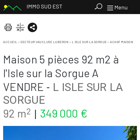
IMMO SUD EST
Menu
ACCUEIL
>
SECTEUR VAUCLUSE LUBERON
>
L ISLE SUR LA SORGUE
>
ACHAT MAISON
Maison 5 pièces 92 m2 à
l'Isle sur la Sorgue A
VENDRE
-
L ISLE SUR LA
SORGUE
2
92 m
349 000 €
|