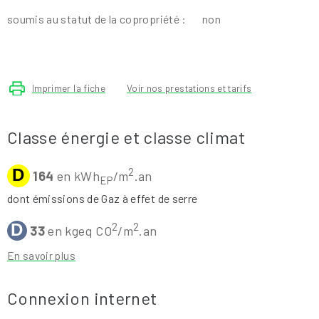
soumis au statut de la copropriété :
non
Imprimer la fiche
Voir nos prestations et tarifs
Classe énergie et classe climat
D
2
164
en kWh
/m
.an
EP
dont émissions de Gaz à effet de serre
D
2
2
33
en kgeq CO
/m
.an
En savoir plus
Connexion internet