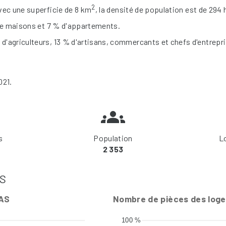
2
vec une superficie de 8 km
, la densité de population est de 294
 de maisons et 7 % d'appartements.
'agriculteurs, 13 % d'artisans, commercants et chefs d'entrepri
021.
s
Population
L
2 353
AS
NAS
Nombre de pièces des log
100 %