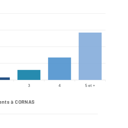
3
4
5 et +
ents à CORNAS