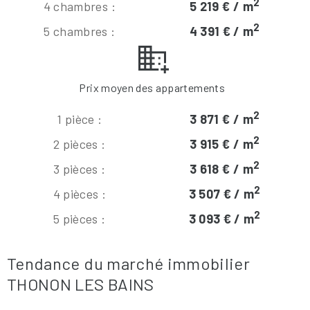
2
4 chambres :
5 219 € / m
2
5 chambres :
4 391 € / m
Prix moyen des appartements
2
1 pièce :
3 871 € / m
2
2 pièces :
3 915 € / m
2
3 pièces :
3 618 € / m
2
4 pièces :
3 507 € / m
2
5 pièces :
3 093 € / m
Tendance du marché immobilier
THONON LES BAINS