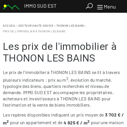
IMMO SUD EST
Menu
ACCUEIL
>
SECTEUR HAUTE-SAVOIE
>
THONON LES BAINS
>
PRIX DE L'IMMOBILIER À THONON LES BAINS
Les prix de l'immobilier à
THONON LES BAINS
Le prix de l'immobilier à THONON LES BAINS se lit à travers
2
plusieurs indicateurs : prix au m
, évolution du marché,
typologie des biens, quartiers recherchés et niveau de
demande. IMMO SUD EST accompagne les propriétaires,
acheteurs et investisseurs à THONON LES BAINS pour
l'estimation et la vente de biens immobiliers.
Les repères disponibles indiquent un prix moyen de
3 702 € /
2
2
m
pour un appartement et de
4 925 € / m
pour une maison