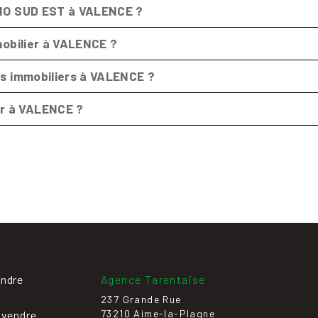
IMMO SUD EST à VALENCE ?
mmobilier à VALENCE ?
ens immobiliers à VALENCE ?
er à VALENCE ?
endre
Agence Tarentaise
237 Grande Rue
73210 Aime-la-Plagne
 vendre