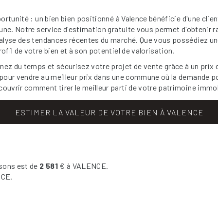
ortunité : un bien bien positionné à Valence bénéficie d'une client
mune. Notre service d'estimation gratuite vous permet d'obtenir r
analyse des tendances récentes du marché. Que vous possédiez un
fil de votre bien et à son potentiel de valorisation.
z du temps et sécurisez votre projet de vente grâce à un prix co
e pour vendre au meilleur prix dans une commune où la demande p
ouvrir comment tirer le meilleur parti de votre patrimoine immob
ESTIMER LA VALEUR DE VOTRE BIEN À VALENCE
sons est de
2 581
€ à VALENCE.
CE.