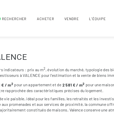
RECHERCHER
ACHETER
VENDRE
L'ÉQUIPE
 VALENCE
2
rs indicateurs : prix au m
, évolution du marché, typologie des b
stisseurs à VALENCE pour l'estimation et la vente de biens imm
2
2
1 € / m
pour un appartement et de
2 581 € / m
pour une maison
tre rapprochée des caractéristiques précises du logement.
vie paisible, idéal pour les familles, les retraités et les investi
aux promenades et aux services de proximité, la commune offre 
majoritairement constitués de maisons, Valence conserve une at