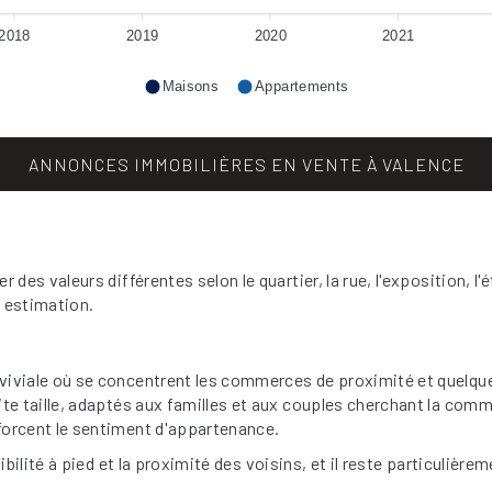
2018
2019
2020
2021
Maisons
Appartements
ANNONCES IMMOBILIÈRES EN VENTE À VALENCE
s valeurs différentes selon le quartier, la rue, l'exposition, l
 estimation.
iviale où se concentrent les commerces de proximité et quelqu
te taille, adaptés aux familles et aux couples cherchant la commo
forcent le sentiment d'appartenance.
ibilité à pied et la proximité des voisins, et il reste particulièr