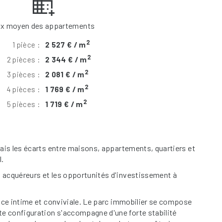
ix moyen des appartements
2
1 pièce :
2 527 € / m
2
2 pièces :
2 344 € / m
2
3 pièces :
2 081 € / m
2
4 pièces :
1 769 € / m
2
5 pièces :
1 719 € / m
ais les écarts entre maisons, appartements, quartiers et
l.
 acquéreurs et les opportunités d'investissement à
nce intime et conviviale. Le parc immobilier se compose
e configuration s'accompagne d'une forte stabilité