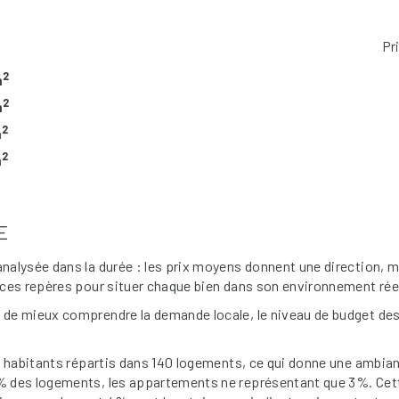
Pr
2
m
2
m
2
m
2
m
E
alysée dans la durée : les prix moyens donnent une direction, m
ces repères pour situer chaque bien dans son environnement rée
de mieux comprendre la demande locale, le niveau de budget des
7 habitants répartis dans 140 logements, ce qui donne une ambia
 des logements, les appartements ne représentant que 3%. Cett